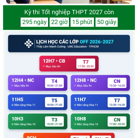
Kỳ thi Tốt nghiệp THPT 2027 còn
295
ngày
22
giờ
15
phút
48
giây